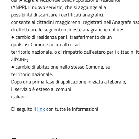
(ANPR).
Il nuovo servizio, che si aggiunge alla
possibilità di scaricare i certi
fi
cati anagra
fi
ci,
consente
ai
cittadini
maggiorenni
registrati
nell’Anagrafe
na
di effettuare le
seguenti richieste anagra
fi
che online:
●
cambio di residenza per il trasferimento da un
qualsiasi Comune ad un altro sul
territorio
nazionale,
o
di
rimpatrio
dall’estero
per
i
cittadini
i
all’AIRE;
●
cambio di abitazione nello stesso Comune, sul
territorio nazionale.
Dopo una prima fase di applicazione iniziata a febbraio,
il servizio è esteso ai comuni
italiani.
Di seguito il
link
con tutte le informazioni