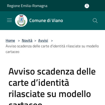
Salta al contenuto principale
Regione Emilia-Romagna
Comune di Viano
Home
>
Novità
>
Avvisi
>
Avviso scadenza delle carte d’identità rilasciate su modello
cartaceo
Avviso scadenza delle
carte d’identità
rilasciate su modello
cartaceo