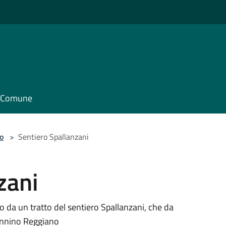
il Comune
o
>
Sentiero Spallanzani
zani
to da un tratto del sentiero Spallanzani, che da
ennino Reggiano