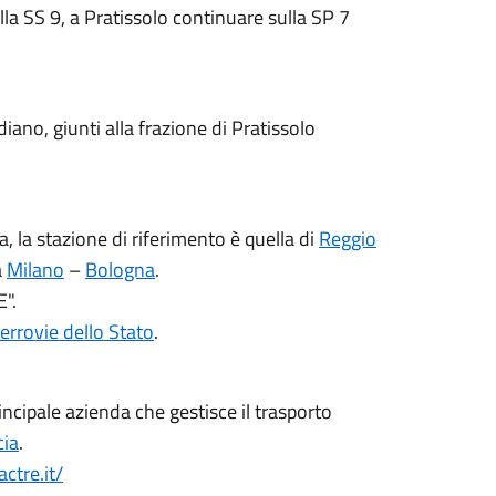
lla SS 9, a Pratissolo continuare sulla SP 7
iano, giunti alla frazione di Pratissolo
, la stazione di riferimento è quella di
Reggio
a
Milano
–
Bologna
.
".
errovie dello Stato
.
incipale azienda che gestisce il trasporto
cia
.
ctre.it/