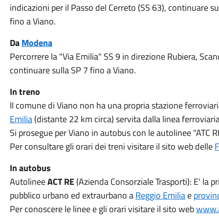
indicazioni per il Passo del Cerreto (SS 63), continuare su
fino a Viano.
Da
Modena
Percorrere la "Via Emilia" SS 9 in direzione Rubiera, Scand
continuare sulla SP 7 fino a Viano.
In treno
Il comune di Viano non ha una propria stazione ferroviaria
Emilia
(distante 22 km circa) servita dalla linea ferroviari
Si prosegue per Viano in autobus con le autolinee "ATC RE
Per consultare gli orari dei treni visitare il sito web delle
F
In autobus
Autolinee
ACT RE
(Azienda Consorziale Trasporti): E' la pr
pubblico urbano ed extraurbano a
Reggio Emilia
e
provin
Per conoscere le linee e gli orari visitare il sito web
www.a