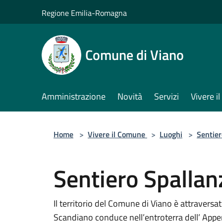
Salta al contenuto principale
Regione Emilia-Romagna
Comune di Viano
Amministrazione
Novità
Servizi
Vivere 
Home
>
Vivere il Comune
>
Luoghi
>
Sentier
Sentiero Spallan
Il territorio del Comune di Viano è attraversa
Scandiano conduce nell’entroterra dell’ App