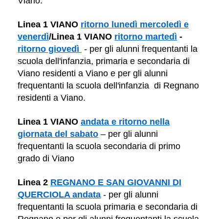
Viano.
Linea 1 VIANO
ritorno lunedì mercoledì e
venerdì
/Linea 1 VIANO
ritorno martedì
-
ritorno giovedì
- per gli alunni frequentanti la
scuola dell'infanzia, primaria e secondaria di
Viano residenti a Viano e per gli alunni
frequentanti
la scuola dell'infanzia
di Regnano
residenti a Viano.
Linea 1 VIANO
andata e ritorno nella
giornata del sabato
– per gli alunni
frequentanti la scuola secondaria di primo
grado di Viano
Linea 2
REGNANO E SAN GIOVANNI DI
QUERCIOLA andata
- per gli alunni
frequentanti la scuola primaria e secondaria di
Regnano e per gli alunni frequentanti la scuola