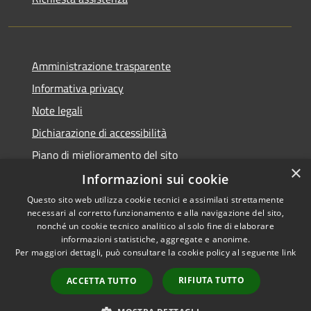
Amministrazione trasparente
Informativa privacy
Note legali
Dichiarazione di accessibilità
Piano di miglioramento del sito
×
Informazioni sui cookie
Questo sito web utilizza cookie tecnici e assimilati strettamente
necessari al corretto funzionamento e alla navigazione del sito,
RSS
Copyright © 2026 • Comune di
nonché un cookie tecnico analitico al solo fine di elaborare
Accessibilità
informazioni statistiche, aggregate e anonime.
Viano • Powered by
Per maggiori dettagli, può consultare la cookie policy al seguente
link
Privacy
Municipium
Accesso
•
Cookie
redazione
RIFIUTA TUTTO
ACCETTA TUTTO
Mappa del sito
Feedback Accessibilità