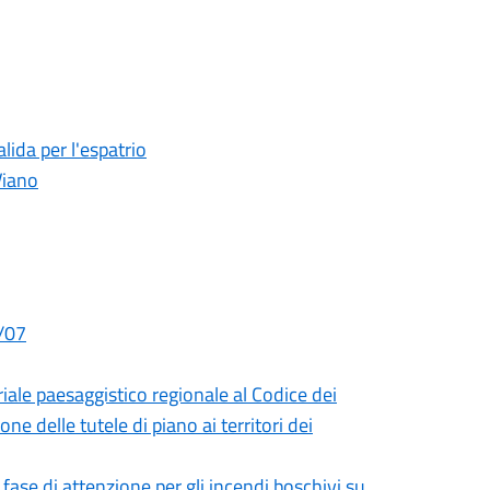
lida per l'espatrio
Viano
9/07
iale paesaggistico regionale al Codice dei
ne delle tutele di piano ai territori dei
ase di attenzione per gli incendi boschivi su