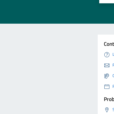
Cont
Prob