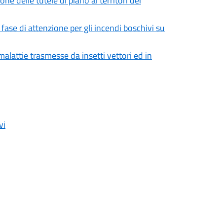
ne delle tutele di piano ai territori dei
ase di attenzione per gli incendi boschivi su
alattie trasmesse da insetti vettori ed in
vi