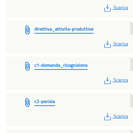
PDF
Scarica
direttiva_attivita-produttive
PDF
Scarica
c1-domanda_ricognizione
PDF
Scarica
c2-perizia
PDF
Scarica