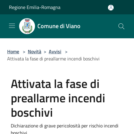
Salta al contenuto principale
Regione Emilia-Romagna
Comune di Viano
Home
>
Novità
>
Avvisi
>
Attivata la fase di preallarme incendi boschivi
Attivata la fase di
preallarme incendi
boschivi
Dichiarazione di grave pericolosità per rischio incendi
boschivi