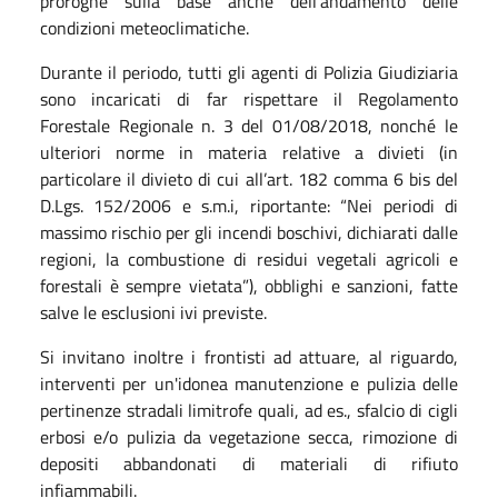
proroghe sulla base anche dell'andamento delle
condizioni meteoclimatiche.
Durante il periodo, tutti gli agenti di Polizia Giudiziaria
sono incaricati di far rispettare il Regolamento
Forestale Regionale n. 3 del 01/08/2018, nonché le
ulteriori norme in materia relative a divieti (in
particolare il divieto di cui all’art. 182 comma 6 bis del
D.Lgs. 152/2006 e s.m.i, riportante: “Nei periodi di
massimo rischio per gli incendi boschivi, dichiarati dalle
regioni, la combustione di residui vegetali agricoli e
forestali è sempre vietata”), obblighi e sanzioni, fatte
salve le esclusioni ivi previste.
Si invitano inoltre i frontisti ad attuare, al riguardo,
interventi per un'idonea manutenzione e pulizia delle
pertinenze stradali limitrofe quali, ad es., sfalcio di cigli
erbosi e/o pulizia da vegetazione secca, rimozione di
depositi abbandonati di materiali di rifiuto
infiammabili.