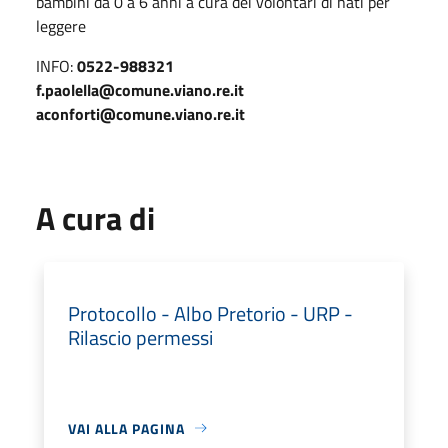
bambini da 0 a 6 anni a cura dei volontari di nati per
leggere
INFO:
0522-988321
f.paolella@comune.viano.re.it
aconforti@comune.viano.re.it
A cura di
Protocollo - Albo Pretorio - URP -
Rilascio permessi
VAI ALLA PAGINA