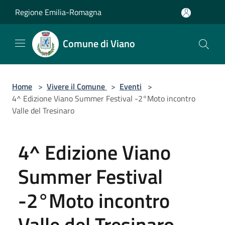
Salta al contenuto principale
Regione Emilia-Romagna
Comune di Viano
Home
>
Vivere il Comune
>
Eventi
>
4^ Edizione Viano Summer Festival -2°Moto incontro
Valle del Tresinaro
4^ Edizione Viano
Summer Festival
-2°Moto incontro
Valle del Tresinaro