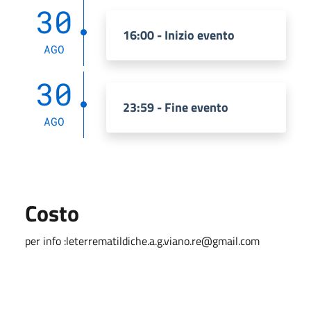
30
16:00 - Inizio evento
AGO
30
23:59 - Fine evento
AGO
Costo
per info :leterrematildiche.a.g.viano.re@gmail.com