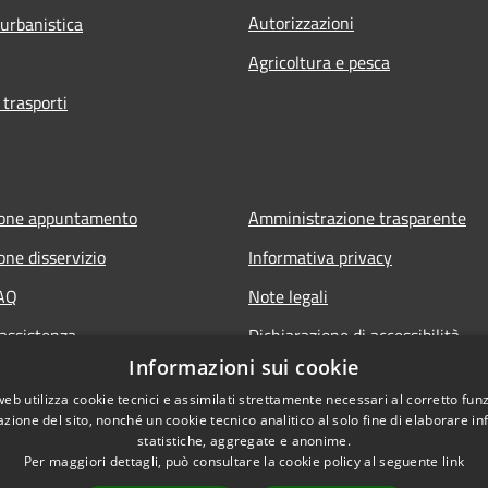
Autorizzazioni
 urbanistica
Agricoltura e pesca
 trasporti
ione appuntamento
Amministrazione trasparente
one disservizio
Informativa privacy
FAQ
Note legali
 assistenza
Dichiarazione di accessibilità
Informazioni sui cookie
Piano di miglioramento del sito
web utilizza cookie tecnici e assimilati strettamente necessari al corretto fu
azione del sito, nonché un cookie tecnico analitico al solo fine di elaborare i
statistiche, aggregate e anonime.
Per maggiori dettagli, può consultare la cookie policy al seguente
link