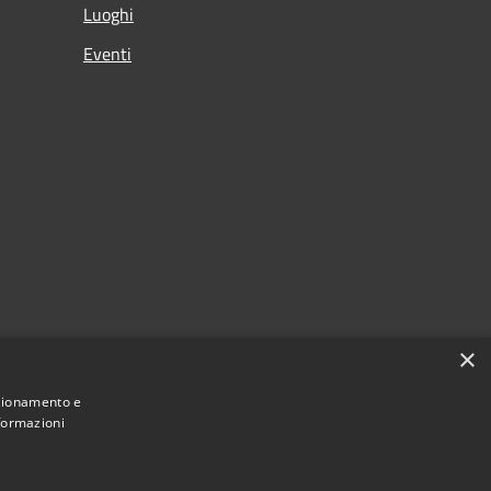
Luoghi
Eventi
×
nzionamento e
nformazioni