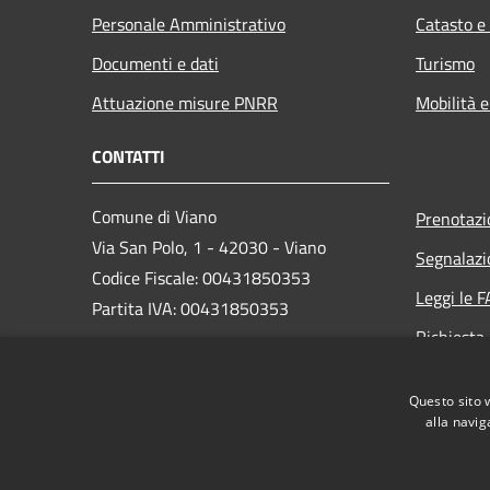
Personale Amministrativo
Catasto e
Documenti e dati
Turismo
Attuazione misure PNRR
Mobilità e
CONTATTI
Comune di Viano
Prenotaz
Via San Polo, 1 - 42030 - Viano
Segnalazi
Codice Fiscale: 00431850353
Leggi le 
Partita IVA: 00431850353
Richiesta
PEC:
viano@cert.provincia.re.it
Telefono: 0522-988321
Questo sito 
alla navig