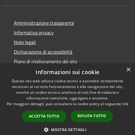
Amministrazione trasparente
Informativa privacy
Note legali
Dichiarazione di accessibilità
Piano di miglioramento del sito
×
Informazioni sui cookie
Questo sito web utilizza cookie tecnici e assimilati strettamente
necessari al corretto funzionamento e alla navigazione del sito,
RSS
Copyright © 2026 • Comune di
nonché un cookie tecnico analitico al solo fine di elaborare
Accessibilità
informazioni statistiche, aggregate e anonime.
Viano • Powered by
Per maggiori dettagli, può consultare la cookie policy al seguente
link
Privacy
Municipium
Accesso
•
Cookie
redazione
RIFIUTA TUTTO
ACCETTA TUTTO
Mappa del sito
Feedback Accessibilità
MOSTRA DETTAGLI